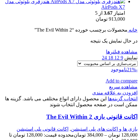
هندزفری بلوتوثی مدل
AirPods X7
امتیاز
3.67
از 5
913,000
تومان
خانه
محصولات برچسب خورده “The Evil Within 2”
در حال نمایش یک نتیجه
مشاهده فیلترها
نمایش
9
12
18
24
-21%
ناموجود
Add to compare
مشاهده سریع
افزودن به علاقه مندی
انتخاب گزینه‌ها
این محصول دارای انواع مختلفی می باشد. گزینه ها
ممکن است در صفحه محصول انتخاب شوند
اکانت قانونی بازی The Evil Within 2
بازی ها و اکانت های پلی استیشن
,
اکانت قانونی پلی استیشن
128,000
تومان
–
384,000
تومان
محدوده قیمت: 128,000 تومان تا