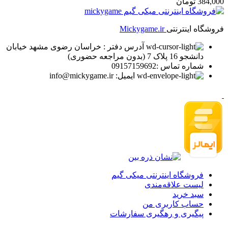
384,000 تومان
فروشگاه اینترنتی
Mickygame.ir
آدرس دفتر : خراسان رضوی مشهد خیابان
دانشجو 16 پلاک 7 (بدون مراجعه حضوری)
شماره تماس :09157159692
ایمیل: info@mickygame.ir
فروشگاه اینترنتی میکی گیم
لیست علاقه‌مندی
سبد خرید
حساب کاربری من
پیگیری و رهگیری سفارشات