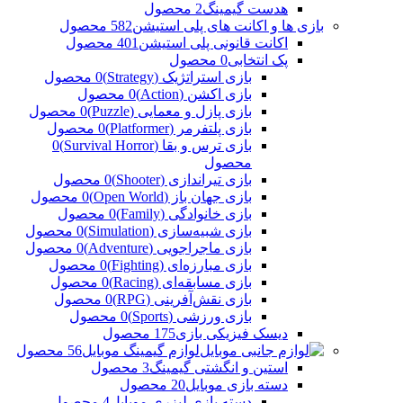
هدست گیمینگ
2 محصول
بازی ها و اکانت های پلی استیشن
582 محصول
اکانت قانونی پلی استیشن
401 محصول
پک انتخابی
0 محصول
بازی استراتژیک (Strategy)
0 محصول
بازی اکشن (Action)
0 محصول
بازی پازل و معمایی (Puzzle)
0 محصول
بازی پلتفرمر (Platformer)
0 محصول
بازی ترس و بقا (Survival Horror)
0
محصول
بازی تیراندازی (Shooter)
0 محصول
بازی جهان باز (Open World)
0 محصول
بازی خانوادگی (Family)
0 محصول
بازی شبیه‌سازی (Simulation)
0 محصول
بازی ماجراجویی (Adventure)
0 محصول
بازی مبارزه‌ای (Fighting)
0 محصول
بازی مسابقه‌ای (Racing)
0 محصول
بازی نقش‌آفرینی (RPG)
0 محصول
بازی ورزشی (Sports)
0 محصول
دیسک فیزیکی بازی
175 محصول
لوازم گیمینگ موبایل
56 محصول
استین و انگشتی گیمینگ
3 محصول
دسته بازی موبایل
20 محصول
دسته بازی لیزری موبایل
4 محصول