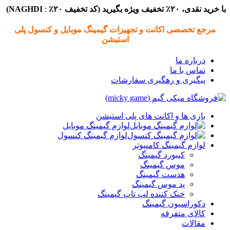
با خرید نقدی، ۲۰٪ تخفیف ویژه بگیرید (
کد تخفیف
۲۰٪
:
NAGHDI)
مرجع تخصصی اکانت و تجهیزات گیمینگ موبایل و کنسول پلی
استیشن
درباره ما
تماس با ما
پیگیری و رهگیری سفارشات
بازی ها و اکانت های پلی استیشن
لوازم گیمینگ موبایل
لوازم گیمینگ کنسول
لوازم گیمینگ کامپیوتر
کیبورد گیمینگ
موس گیمینگ
هدست گیمینگ
پد موس گیمینگ
خنک کننده لپ تاپ گیمینگ
دکوراسیون گیمینگ
کالای متفرقه
مقالات