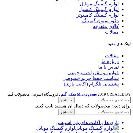
لوازم گیمینگ موبایل
لوازم گیمینگ کنسول
لوازم گیمینگ کامپیوتر
دکوراسیون گیمینگ
کالای متفرقه
مقالات
لینک های مفید
مقالات
درباره ما
تماس با ما
قوانین و مقررات مرجوعی
سیاست حفظ حریم خصوصی
پشتیبانی تلگرام (اکانت بازی)
2019 CREATED BY
Mickygame
میکی گیم
. فروشگاه اینترنتی محصولات گیم
جستجو
برای دیدن محصولات که دنبال آن هستید تایپ کنید.
جستجو
بازی ها و اکانت های پلی استیشن
لوازم گیمینگ موبایل