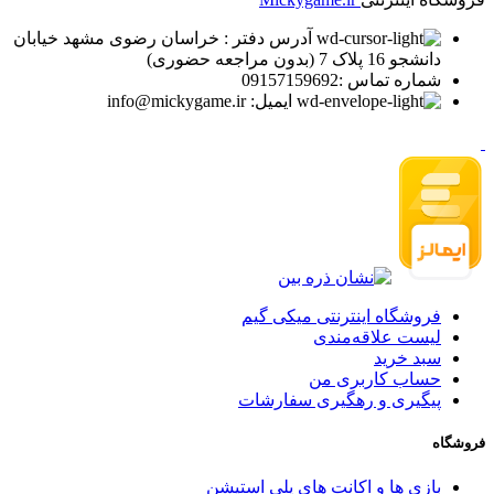
آدرس دفتر : خراسان رضوی مشهد خیابان
دانشجو 16 پلاک 7 (بدون مراجعه حضوری)
شماره تماس :09157159692
ایمیل: info@mickygame.ir
فروشگاه اینترنتی میکی گیم
لیست علاقه‌مندی
سبد خرید
حساب کاربری من
پیگیری و رهگیری سفارشات
فروشگاه
بازی ها و اکانت های پلی استیشن