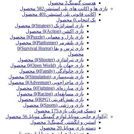
هدست گیمینگ
2 محصول
بازی ها و اکانت های پلی استیشن
582 محصول
اکانت قانونی پلی استیشن
401 محصول
پک انتخابی
0 محصول
بازی استراتژیک (Strategy)
0 محصول
بازی اکشن (Action)
0 محصول
بازی پازل و معمایی (Puzzle)
0 محصول
بازی پلتفرمر (Platformer)
0 محصول
بازی ترس و بقا (Survival Horror)
0
محصول
بازی تیراندازی (Shooter)
0 محصول
بازی جهان باز (Open World)
0 محصول
بازی خانوادگی (Family)
0 محصول
بازی شبیه‌سازی (Simulation)
0 محصول
بازی ماجراجویی (Adventure)
0 محصول
بازی مبارزه‌ای (Fighting)
0 محصول
بازی مسابقه‌ای (Racing)
0 محصول
بازی نقش‌آفرینی (RPG)
0 محصول
بازی ورزشی (Sports)
0 محصول
دیسک فیزیکی بازی
175 محصول
لوازم گیمینگ موبایل
56 محصول
استین و انگشتی گیمینگ
3 محصول
دسته بازی موبایل
20 محصول
دسته بازی لیزری موبایل
4 محصول