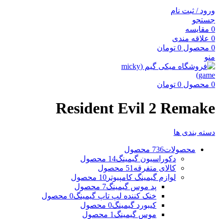
ورود / ثبت نام
جستجو
0
مقایسه
0
علاقه مندی
0
محصول
0
تومان
منو
0
محصول
0
تومان
Resident Evil 2 Remake
دسته بندی ها
محصولات
736 محصول
دکوراسیون گیمینگ
14 محصول
کالای متفرقه
51 محصول
لوازم گیمینگ کامپیوتر
10 محصول
پد موس گیمینگ
7 محصول
خنک کننده لپ تاپ گیمینگ
0 محصول
کیبورد گیمینگ
0 محصول
موس گیمینگ
1 محصول