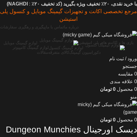
با خرید نقدی، ۲۰٪ تخفیف ویژه بگیرید (
کد تخفیف
۲۰٪
:
NAGHDI)
مرجع تخصصی اکانت و تجهیزات گیمینگ موبایل و کنسول پلی
استیشن
درباره ما
تماس با ما
پیگیری و رهگیری سفارشات
بازی ها و اکانت های پلی استیشن
لوازم گیمینگ موبایل
لوازم گیمینگ کامپیوتر
لوازم گیمینگ کنسول
دکوراسیون گیمینگ
کالای متفرقه
مقالات
ورود / ثبت نام
جستجو
0
مقایسه
0
علاقه مندی
0
محصول
0
تومان
منو
0
محصول
0
تومان
دیسک اورجینال Dungeon Munchies