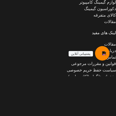
لوازم گیمینگ کامپیوتر
دکوراسیون گیمینگ
کالای متفرقه
مقالات
لینک های مفید
مقالات
درباره ما
پشتیبانی آنلاین
تماس با ما
قوانین و مقررات مرجوعی
سیاست حفظ حریم خصوصی
پشتیبانی تلگرام (اکانت بازی)
2019 CREATED BY
Mickygame
میکی گیم
. فروشگاه اینترنتی محصولات گیم
خانه
وبلاگ
0
محصول
سبد خرید
حساب کاربری من
جستجو