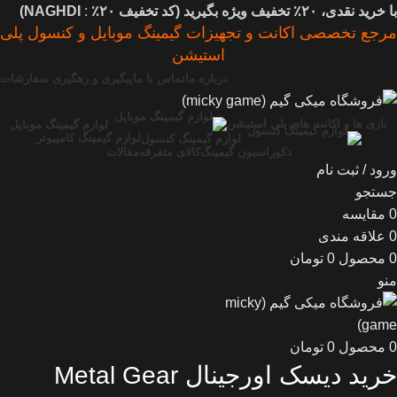
با خرید نقدی، ۲۰٪ تخفیف ویژه بگیرید (
کد تخفیف
۲۰٪
:
NAGHDI)
مرجع تخصصی اکانت و تجهیزات گیمینگ موبایل و کنسول پلی
استیشن
درباره ما
تماس با ما
پیگیری و رهگیری سفارشات
بازی ها و اکانت های پلی استیشن
لوازم گیمینگ موبایل
لوازم گیمینگ کامپیوتر
لوازم گیمینگ کنسول
دکوراسیون گیمینگ
کالای متفرقه
مقالات
ورود / ثبت نام
جستجو
0
مقایسه
0
علاقه مندی
0
محصول
0
تومان
منو
0
محصول
0
تومان
خرید دیسک اورجینال Metal Gear