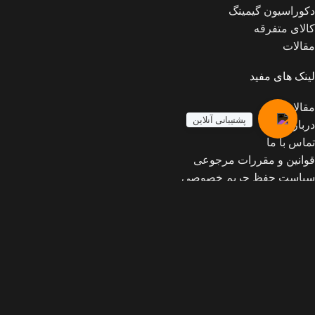
دکوراسیون گیمینگ
کالای متفرقه
مقالات
لینک های مفید
مقالات
پشتیبانی آنلاین
درباره ما
تماس با ما
قوانین و مقررات مرجوعی
سیاست حفظ حریم خصوصی
پشتیبانی تلگرام (اکانت بازی)
2019 CREATED BY
Mickygame
میکی گیم
. فروشگاه اینترنتی محصولات گیم
خانه
وبلاگ
0
محصول
سبد خرید
حساب کاربری من
جستجو