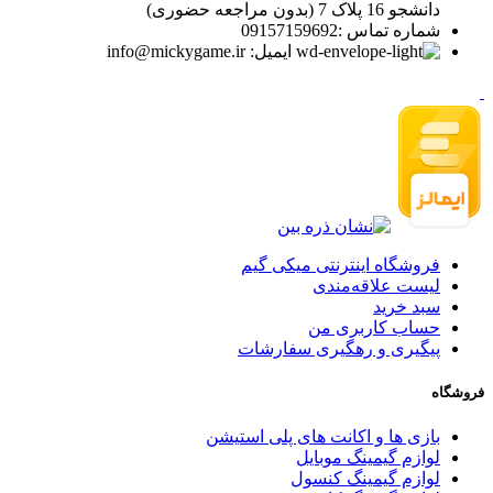
دانشجو 16 پلاک 7 (بدون مراجعه حضوری)
شماره تماس :09157159692
ایمیل: info@mickygame.ir
فروشگاه اینترنتی میکی گیم
لیست علاقه‌مندی
سبد خرید
حساب کاربری من
پیگیری و رهگیری سفارشات
فروشگاه
بازی ها و اکانت های پلی استیشن
لوازم گیمینگ موبایل
لوازم گیمینگ کنسول