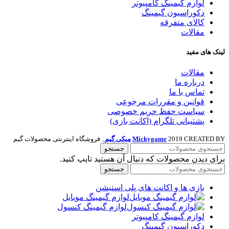
لوازم گیمینگ کامپیوتر
دکوراسیون گیمینگ
کالای متفرقه
مقالات
لینک های مفید
مقالات
درباره ما
تماس با ما
قوانین و مقررات مرجوعی
سیاست حفظ حریم خصوصی
پشتیبانی تلگرام (اکانت بازی)
2019 CREATED BY
Mickygame
میکی گیم
. فروشگاه اینترنتی محصولات گیم
جستجو
برای دیدن محصولات که دنبال آن هستید تایپ کنید.
جستجو
بازی ها و اکانت های پلی استیشن
لوازم گیمینگ موبایل
لوازم گیمینگ کنسول
لوازم گیمینگ کامپیوتر
دکوراسیون گیمینگ