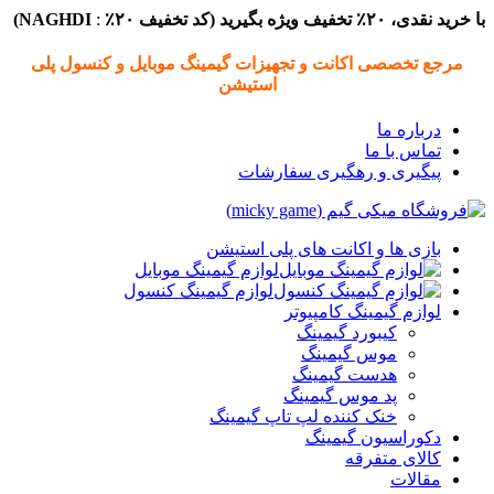
با خرید نقدی، ۲۰٪ تخفیف ویژه بگیرید (
کد تخفیف
۲۰٪
:
NAGHDI)
مرجع تخصصی اکانت و تجهیزات گیمینگ موبایل و کنسول پلی
استیشن
درباره ما
تماس با ما
پیگیری و رهگیری سفارشات
بازی ها و اکانت های پلی استیشن
لوازم گیمینگ موبایل
لوازم گیمینگ کنسول
لوازم گیمینگ کامپیوتر
کیبورد گیمینگ
موس گیمینگ
هدست گیمینگ
پد موس گیمینگ
خنک کننده لپ تاپ گیمینگ
دکوراسیون گیمینگ
کالای متفرقه
مقالات