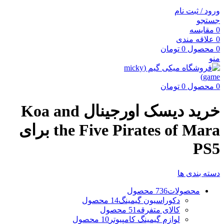
ورود / ثبت نام
جستجو
0
مقایسه
0
علاقه مندی
0
محصول
0
تومان
منو
0
محصول
0
تومان
خرید دیسک اورجینال Koa and
the Five Pirates of Mara برای
PS5
دسته بندی ها
محصولات
736 محصول
دکوراسیون گیمینگ
14 محصول
کالای متفرقه
51 محصول
لوازم گیمینگ کامپیوتر
10 محصول