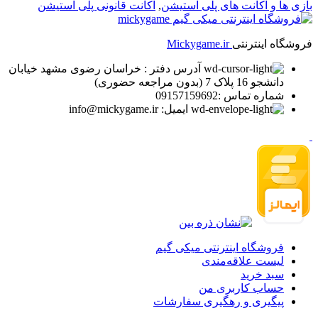
بازی ها و اکانت های پلی استیشن
,
اکانت قانونی پلی استیشن
فروشگاه اینترنتی
Mickygame.ir
آدرس دفتر : خراسان رضوی مشهد خیابان
دانشجو 16 پلاک 7 (بدون مراجعه حضوری)
شماره تماس :09157159692
ایمیل: info@mickygame.ir
فروشگاه اینترنتی میکی گیم
لیست علاقه‌مندی
سبد خرید
حساب کاربری من
پیگیری و رهگیری سفارشات