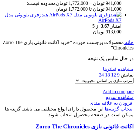
941,000
تومان
–
1,772,000
تومان
محدوده قیمت:
941,000 تومان تا 1,772,000 تومان
هندزفری بلوتوثی مدل
AirPods X7
امتیاز
3.67
از 5
913,000
تومان
خانه
محصولات برچسب خورده “خرید اکانت قانونی بازی Zorro The
Chronicles”
در حال نمایش یک نتیجه
مشاهده فیلترها
نمایش
9
12
18
24
Add to compare
مشاهده سریع
افزودن به علاقه مندی
انتخاب گزینه‌ها
این محصول دارای انواع مختلفی می باشد. گزینه ها
ممکن است در صفحه محصول انتخاب شوند
اکانت قانونی بازی Zorro The Chronicles