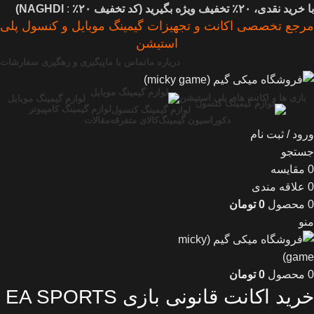
با خرید نقدی، ۲۰٪ تخفیف ویژه بگیرید (
کد تخفیف
۲۰٪
:
NAGHDI)
مرجع تخصصی اکانت و تجهیزات گیمینگ موبایل و کنسول پلی
استیشن
درباره ما
تماس با ما
پیگیری و رهگیری سفارشات
بازی ها و اکانت های پلی استیشن
لوازم گیمینگ موبایل
لوازم گیمینگ کامپیوتر
لوازم گیمینگ کنسول
دکوراسیون گیمینگ
کالای متفرقه
مقالات
ورود / ثبت نام
جستجو
0
مقایسه
0
علاقه مندی
0
محصول
0
تومان
منو
0
محصول
0
تومان
خرید اکانت قانونی بازی EA SPORTS