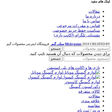
لینک های مفید
مقالات
درباره ما
تماس با ما
قوانین و مقررات مرجوعی
سیاست حفظ حریم خصوصی
پشتیبانی تلگرام (اکانت بازی)
2019 CREATED BY
Mickygame
میکی گیم
. فروشگاه اینترنتی محصولات گیم
جستجو
برای دیدن محصولات که دنبال آن هستید تایپ کنید.
جستجو
بازی ها و اکانت های پلی استیشن
لوازم گیمینگ موبایل
لوازم گیمینگ کنسول
لوازم گیمینگ کامپیوتر
دکوراسیون گیمینگ
کالای متفرقه
مقالات
علاقه مندی
مقایسه
ورود / ثبت نام