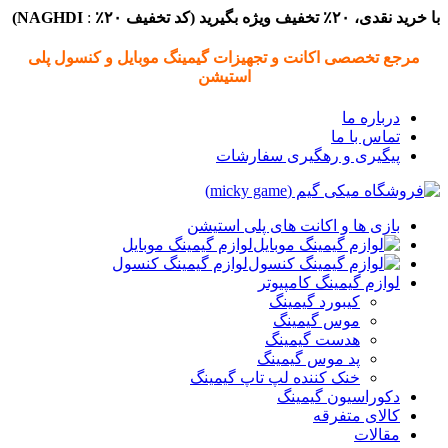
با خرید نقدی، ۲۰٪ تخفیف ویژه بگیرید (
کد تخفیف
۲۰٪
:
NAGHDI)
مرجع تخصصی اکانت و تجهیزات گیمینگ موبایل و کنسول پلی
استیشن
درباره ما
تماس با ما
پیگیری و رهگیری سفارشات
بازی ها و اکانت های پلی استیشن
لوازم گیمینگ موبایل
لوازم گیمینگ کنسول
لوازم گیمینگ کامپیوتر
کیبورد گیمینگ
موس گیمینگ
هدست گیمینگ
پد موس گیمینگ
خنک کننده لپ تاپ گیمینگ
دکوراسیون گیمینگ
کالای متفرقه
مقالات