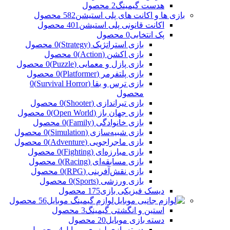
هدست گیمینگ
2 محصول
بازی ها و اکانت های پلی استیشن
582 محصول
اکانت قانونی پلی استیشن
401 محصول
پک انتخابی
0 محصول
بازی استراتژیک (Strategy)
0 محصول
بازی اکشن (Action)
0 محصول
بازی پازل و معمایی (Puzzle)
0 محصول
بازی پلتفرمر (Platformer)
0 محصول
بازی ترس و بقا (Survival Horror)
0
محصول
بازی تیراندازی (Shooter)
0 محصول
بازی جهان باز (Open World)
0 محصول
بازی خانوادگی (Family)
0 محصول
بازی شبیه‌سازی (Simulation)
0 محصول
بازی ماجراجویی (Adventure)
0 محصول
بازی مبارزه‌ای (Fighting)
0 محصول
بازی مسابقه‌ای (Racing)
0 محصول
بازی نقش‌آفرینی (RPG)
0 محصول
بازی ورزشی (Sports)
0 محصول
دیسک فیزیکی بازی
175 محصول
لوازم گیمینگ موبایل
56 محصول
استین و انگشتی گیمینگ
3 محصول
دسته بازی موبایل
20 محصول
دسته بازی لیزری موبایل
4 محصول