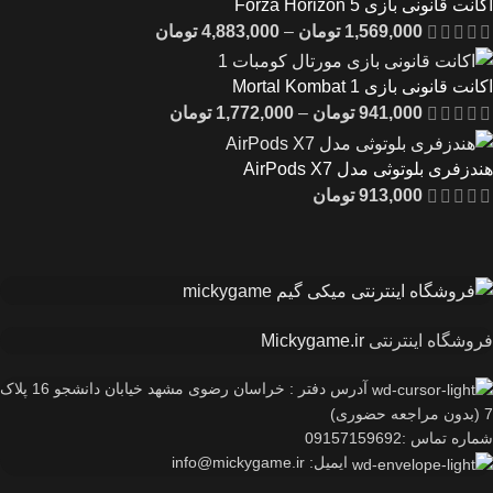
اکانت قانونی بازی Forza Horizon 5
1,569,000
تومان
–
4,883,000
تومان
اکانت قانونی بازی Mortal Kombat 1
941,000
تومان
–
1,772,000
تومان
هندزفری بلوتوثی مدل AirPods X7
913,000
تومان
فروشگاه اینترنتی
Mickygame.ir
آدرس دفتر : خراسان رضوی مشهد خیابان دانشجو 16 پلاک
7 (بدون مراجعه حضوری)
شماره تماس :09157159692
ایمیل: info@mickygame.ir