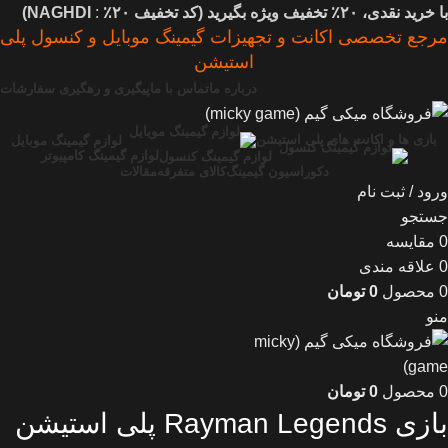
با خرید نقدی، ۲۰٪ تخفیف ویژه بگیرید (
کد تخفیف
۲۰٪
:
NAGHDI)
مرجع تخصصی اکانت و تجهیزات گیمینگ موبایل و کنسول پلی
استیشن
درباره ما
تماس با ما
پیگیری و رهگیری سفارشات
بازی ها و اکانت های پلی استیشن
لوازم گیمینگ موبایل
لوازم گیمینگ کامپیوتر
لوازم گیمینگ کنسول
دکوراسیون گیمینگ
کالای متفرقه
مقالات
ورود / ثبت نام
جستجو
0
مقایسه
0
علاقه مندی
0
محصول
0
تومان
منو
0
محصول
0
تومان
بازی Rayman Legends پلی استیشن