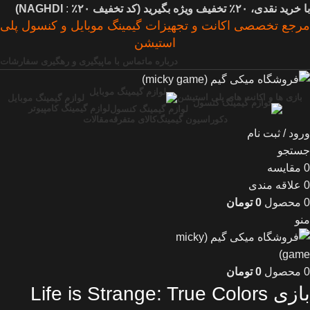
با خرید نقدی، ۲۰٪ تخفیف ویژه بگیرید (
کد تخفیف
۲۰٪
:
NAGHDI)
مرجع تخصصی اکانت و تجهیزات گیمینگ موبایل و کنسول پلی
استیشن
درباره ما
تماس با ما
پیگیری و رهگیری سفارشات
بازی ها و اکانت های پلی استیشن
لوازم گیمینگ موبایل
لوازم گیمینگ کامپیوتر
لوازم گیمینگ کنسول
دکوراسیون گیمینگ
کالای متفرقه
مقالات
ورود / ثبت نام
جستجو
0
مقایسه
0
علاقه مندی
0
محصول
0
تومان
منو
0
محصول
0
تومان
بازی Life is Strange: True Colors