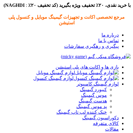
با خرید نقدی، ۲۰٪ تخفیف ویژه بگیرید (
کد تخفیف
۲۰٪
:
NAGHDI)
مرجع تخصصی اکانت و تجهیزات گیمینگ موبایل و کنسول پلی
استیشن
درباره ما
تماس با ما
پیگیری و رهگیری سفارشات
بازی ها و اکانت های پلی استیشن
لوازم گیمینگ موبایل
لوازم گیمینگ کنسول
لوازم گیمینگ کامپیوتر
کیبورد گیمینگ
موس گیمینگ
هدست گیمینگ
پد موس گیمینگ
خنک کننده لپ تاپ گیمینگ
دکوراسیون گیمینگ
کالای متفرقه
مقالات