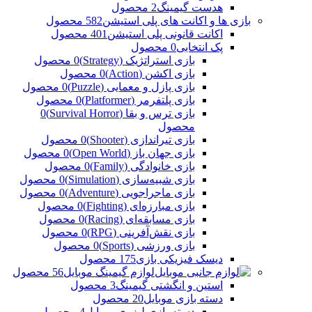
هدست گیمینگ
2 محصول
بازی ها و اکانت های پلی استیشن
582 محصول
اکانت قانونی پلی استیشن
401 محصول
پک انتخابی
0 محصول
بازی استراتژیک (Strategy)
0 محصول
بازی اکشن (Action)
0 محصول
بازی پازل و معمایی (Puzzle)
0 محصول
بازی پلتفرمر (Platformer)
0 محصول
بازی ترس و بقا (Survival Horror)
0
محصول
بازی تیراندازی (Shooter)
0 محصول
بازی جهان باز (Open World)
0 محصول
بازی خانوادگی (Family)
0 محصول
بازی شبیه‌سازی (Simulation)
0 محصول
بازی ماجراجویی (Adventure)
0 محصول
بازی مبارزه‌ای (Fighting)
0 محصول
بازی مسابقه‌ای (Racing)
0 محصول
بازی نقش‌آفرینی (RPG)
0 محصول
بازی ورزشی (Sports)
0 محصول
دیسک فیزیکی بازی
175 محصول
لوازم گیمینگ موبایل
56 محصول
استین و انگشتی گیمینگ
3 محصول
دسته بازی موبایل
20 محصول
دسته بازی لیزری موبایل
4 محصول