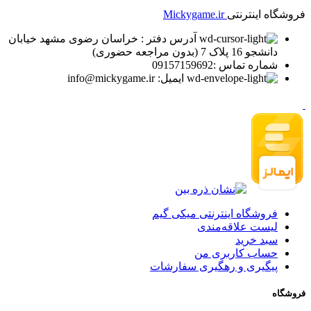
فروشگاه اینترنتی
Mickygame.ir
آدرس دفتر : خراسان رضوی مشهد خیابان
دانشجو 16 پلاک 7 (بدون مراجعه حضوری)
شماره تماس :09157159692
ایمیل: info@mickygame.ir
فروشگاه اینترنتی میکی گیم
لیست علاقه‌مندی
سبد خرید
حساب کاربری من
پیگیری و رهگیری سفارشات
فروشگاه