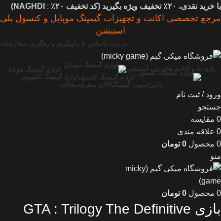
با خرید نقدی، ۲۰٪ تخفیف ویژه بگیرید (
کد تخفیف
۲۰٪
:
NAGHDI)
مرجع تخصصی اکانت و تجهیزات گیمینگ موبایل و کنسول پلی
استیشن
درباره ما
تماس با ما
پیگیری و رهگیری سفارشات
بازی ها و اکانت های پلی استیشن
لوازم گیمینگ موبایل
لوازم گیمینگ کامپیوتر
لوازم گیمینگ کنسول
دکوراسیون گیمینگ
کالای متفرقه
مقالات
ورود / ثبت نام
جستجو
0
مقایسه
0
علاقه مندی
0
محصول
0
تومان
منو
0
محصول
0
تومان
بازی GTA : Trilogy The Definitive