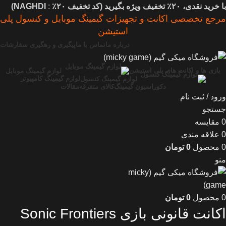
با خرید نقدی، ۲۰٪ تخفیف ویژه بگیرید (
کد تخفیف
۲۰٪
:
NAGHDI)
مرجع تخصصی اکانت و تجهیزات گیمینگ موبایل و کنسول پلی
استیشن
درباره ما
تماس با ما
پیگیری و رهگیری سفارشات
بازی ها و اکانت های پلی استیشن
لوازم گیمینگ موبایل
لوازم گیمینگ کامپیوتر
لوازم گیمینگ کنسول
دکوراسیون گیمینگ
کالای متفرقه
مقالات
ورود / ثبت نام
جستجو
0
مقایسه
0
علاقه مندی
0
محصول
0
تومان
منو
0
محصول
0
تومان
اکانت قانونی بازی Sonic Frontiers