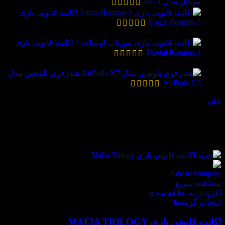
موبایل مدل AL-1
424,000
تومان
486,000
تومان
اکانت قانونی بازی
Forza Horizon 5
1,569,000
تومان
–
4,883,000
تومان
اکانت قانونی بازی
Mortal Kombat 1
941,000
تومان
–
1,772,000
تومان
هندزفری بلوتوثی مدل
AirPods X7
913,000
تومان
خانه
محصولات برچسب خورده “اکانت قانونی بازی Mafia: Definitive
Edition”
Add to compare
مشاهده سریع
افزودن به علاقه مندی
انتخاب گزینه‌ها
اکانت قانونی بازی MAFIA TRILOGY