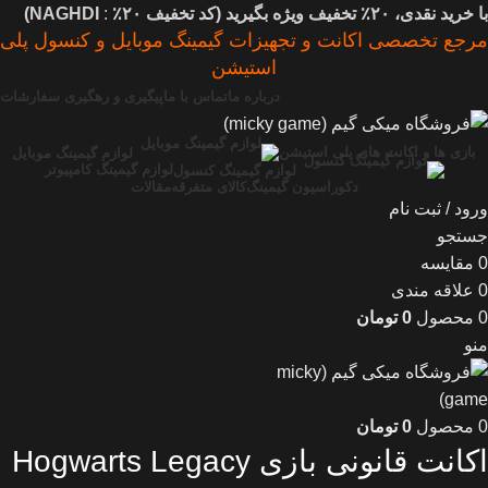
با خرید نقدی، ۲۰٪ تخفیف ویژه بگیرید (
کد تخفیف
۲۰٪
:
NAGHDI)
مرجع تخصصی اکانت و تجهیزات گیمینگ موبایل و کنسول پلی
استیشن
درباره ما
تماس با ما
پیگیری و رهگیری سفارشات
بازی ها و اکانت های پلی استیشن
لوازم گیمینگ موبایل
لوازم گیمینگ کامپیوتر
لوازم گیمینگ کنسول
دکوراسیون گیمینگ
کالای متفرقه
مقالات
ورود / ثبت نام
جستجو
0
مقایسه
0
علاقه مندی
0
محصول
0
تومان
منو
0
محصول
0
تومان
اکانت قانونی بازی Hogwarts Legacy