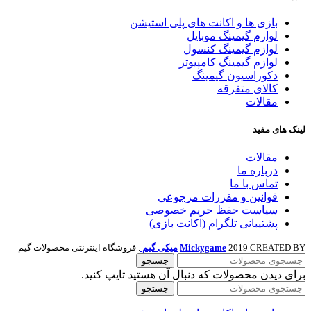
بازی ها و اکانت های پلی استیشن
لوازم گیمینگ موبایل
لوازم گیمینگ کنسول
لوازم گیمینگ کامپیوتر
دکوراسیون گیمینگ
کالای متفرقه
مقالات
لینک های مفید
مقالات
درباره ما
تماس با ما
قوانین و مقررات مرجوعی
سیاست حفظ حریم خصوصی
پشتیبانی تلگرام (اکانت بازی)
2019 CREATED BY
Mickygame
میکی گیم
. فروشگاه اینترنتی محصولات گیم
جستجو
برای دیدن محصولات که دنبال آن هستید تایپ کنید.
جستجو