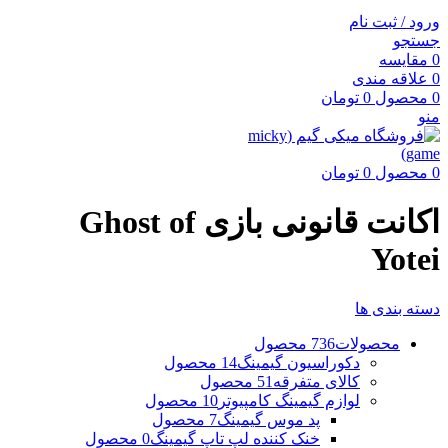
ورود / ثبت نام
جستجو
0
مقایسه
0
علاقه مندی
0
محصول
0
تومان
منو
0
محصول
0
تومان
اکانت قانونی بازی Ghost of
Yotei
دسته بندی ها
محصولات
736 محصول
دکوراسیون گیمینگ
14 محصول
کالای متفرقه
51 محصول
لوازم گیمینگ کامپیوتر
10 محصول
پد موس گیمینگ
7 محصول
خنک کننده لپ تاپ گیمینگ
0 محصول